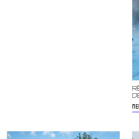
R
d
ME