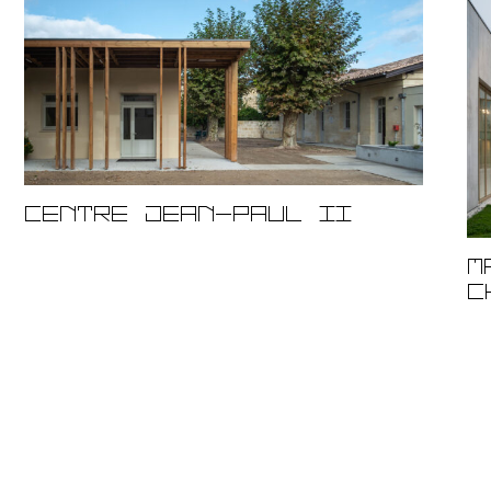
Centre Jean-Paul II
M
C