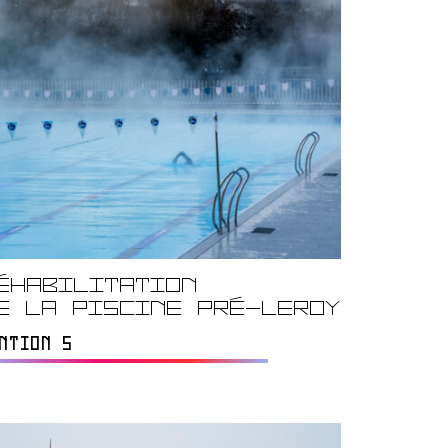
éhabilitation
e la Piscine Pré-Leroy
NTION S