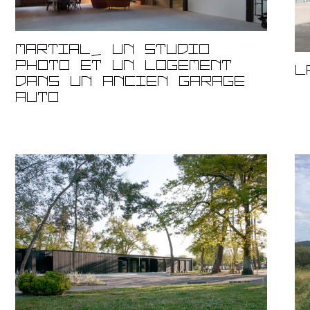
R
é
g
i
Martial, un studio
o
photo et un logement
L
n
dans un ancien garage
a
auto
l
d
'
A
r
c
h
i
t
e
c
t
u
r