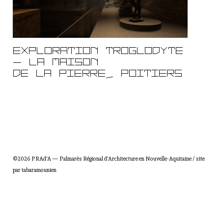
R
é
g
i
o
Exploration troglodyte
n
– La Maison
a
de la Pierre, Poitiers
l
d
'
A
r
c
h
i
©2026 PRAd'A — Palmarès Régional d'Architecture en Nouvelle-Aquitaine / site
t
par
tabaramounien
e
c
t
u
r