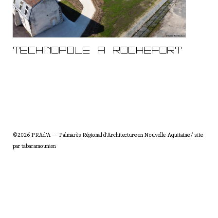
R
é
g
i
o
TECHNOPOLE A ROCHEFORT
n
a
l
d
'
A
r
c
©2026 PRAd'A — Palmarès Régional d'Architecture en Nouvelle-Aquitaine / site
h
par
tabaramounien
i
t
e
c
t
u
r