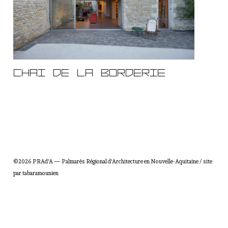
R
é
g
i
o
n
a
Chai de la Borderie
l
d
'
A
r
c
h
i
©2026 PRAd'A — Palmarès Régional d'Architecture en Nouvelle-Aquitaine / site
t
par
tabaramounien
e
c
t
u
r