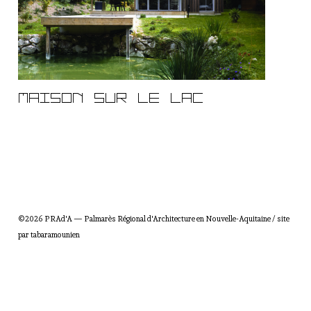
R
é
g
i
o
n
a
MAISON SUR LE LAC
l
d
'
A
r
c
h
i
©2026 PRAd'A — Palmarès Régional d'Architecture en Nouvelle-Aquitaine / site
t
par
tabaramounien
e
c
t
u
r