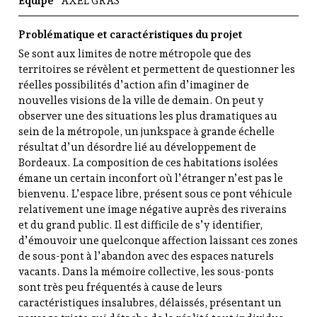
Équipe
AXEL GRAS
R
é
g
Problématique et caractéristiques du projet
i
Se sont aux limites de notre métropole que des
o
territoires se révèlent et permettent de questionner les
n
réelles possibilités d’action afin d’imaginer de
a
nouvelles visions de la ville de demain. On peut y
l
observer une des situations les plus dramatiques au
d
sein de la métropole, un junkspace à grande échelle
'
résultat d’un désordre lié au développement de
A
Bordeaux. La composition de ces habitations isolées
r
émane un certain inconfort où l’étranger n’est pas le
c
bienvenu. L’espace libre, présent sous ce pont véhicule
h
relativement une image négative auprès des riverains
i
et du grand public. Il est difficile de s’y identifier,
t
d’émouvoir une quelconque affection laissant ces zones
e
de sous-pont à l’abandon avec des espaces naturels
c
vacants. Dans la mémoire collective, les sous-ponts
t
sont très peu fréquentés à cause de leurs
u
caractéristiques insalubres, délaissés, présentant un
r