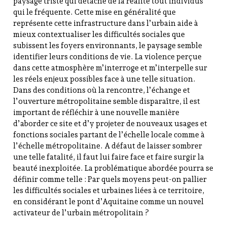
paysage triste qui détache de la réalité tout individus
e
qui le fréquente. Cette mise en généralité que
e
représente cette infrastructure dans l’urbain aide à
n
mieux contextualiser les difficultés sociales que
N
subissent les foyers environnants, le paysage semble
o
identifier leurs conditions de vie. La violence perçue
u
dans cette atmosphère m’interroge et m’interpelle sur
v
les réels enjeux possibles face à une telle situation.
e
Dans des conditions où la rencontre, l’échange et
l
l’ouverture métropolitaine semble disparaître, il est
l
important de réfléchir à une nouvelle manière
e
d’aborder ce site et d’y projeter de nouveaux usages et
A
fonctions sociales partant de l’échelle locale comme à
q
l’échelle métropolitaine. A défaut de laisser sombrer
u
une telle fatalité, il faut lui faire face et faire surgir la
i
beauté inexploitée. La problématique abordée pourra se
t
définir comme telle : Par quels moyens peut-on pallier
a
les difficultés sociales et urbaines liées à ce territoire,
i
en considérant le pont d’Aquitaine comme un nouvel
n
activateur de l’urbain métropolitain ?
e