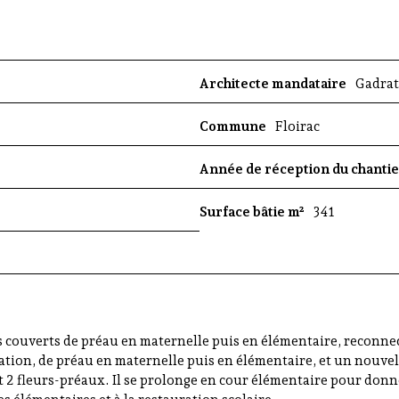
e
e
n
N
Architecte mandataire
Gadrat
o
u
Commune
Floirac
v
e
Année de réception du chanti
l
l
Surface bâtie m²
341
e
A
q
u
i
t
a
s couverts de préau en maternelle puis en élémentaire, reconnect
i
lation, de préau en maternelle puis en élémentaire, et un nouvel
n
2 fleurs-préaux. Il se prolonge en cour élémentaire pour donner
e