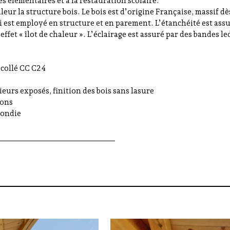
 élémentaires et à la restauration scolaire.
aleur la structure bois. Le bois est d’origine Française, massif dè
i-ci est employé en structure et en parement. L’étanchéité est a
’effet « îlot de chaleur ». L’éclairage est assuré par des bandes 
ecollé CC C24
rieurs exposés, finition des bois sans lasure
lons
rondie