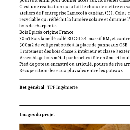
poursuit enfin pour donner accès aux nouvelles classes
C’est une réalisation qui a fait le choix de mettre en v
ateliers de l’entreprise Lamecol à canéjan (33). Celu
recyclable qui réfléchit la lumière solaire et diminue l
bois de charpente.
Bois Epicéa origine France,
30m3 Bois lamellé collé BLC GL24, massif BM, et contr
500m2 de volige rabottée à la place de panneaux OSB
Traitement des bois classe 2 intérieur et classe 3 exté
Assemblage bois métal par broches tôle en âme et bou
Pied de poteau encastré ou articulé, poutre de rive ar
Récupération des eaux pluviales entre les poteaux
Bet général
TPF Ingénierie
Images du projet