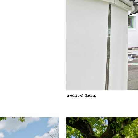
crédit :
© Gadrat