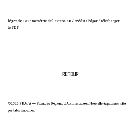
légende :
Axonométrie de l'extension /
crédit :
Edgar /
télécharger
le PDF
Retour
©2026 PRAd'A — Palmarès Régional d'Architecture en Nouvelle-Aquitaine / site
par
tabaramounien