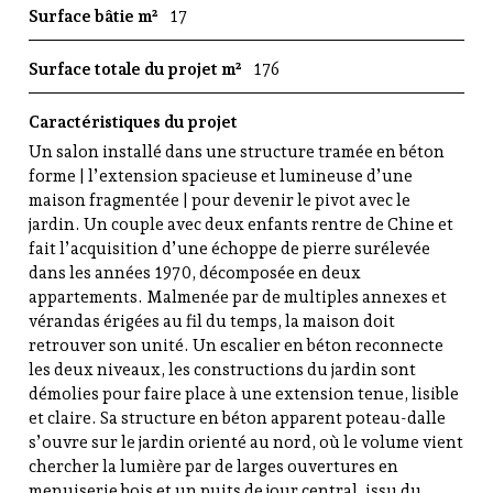
Surface bâtie m²
17
e
e
n
Surface totale du projet m²
176
N
o
Caractéristiques du projet
u
Un salon installé dans une structure tramée en béton
v
forme | l’extension spacieuse et lumineuse d’une
e
maison fragmentée | pour devenir le pivot avec le
l
jardin. Un couple avec deux enfants rentre de Chine et
l
fait l’acquisition d’une échoppe de pierre surélevée
e
dans les années 1970, décomposée en deux
A
appartements. Malmenée par de multiples annexes et
q
vérandas érigées au fil du temps, la maison doit
u
retrouver son unité. Un escalier en béton reconnecte
i
les deux niveaux, les constructions du jardin sont
t
démolies pour faire place à une extension tenue, lisible
a
et claire. Sa structure en béton apparent poteau-dalle
i
s’ouvre sur le jardin orienté au nord, où le volume vient
n
chercher la lumière par de larges ouvertures en
e
menuiserie bois et un puits de jour central, issu du