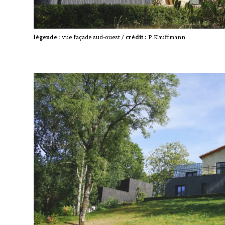
légende :
vue façade sud-ouest /
crédit :
P.Kauffmann