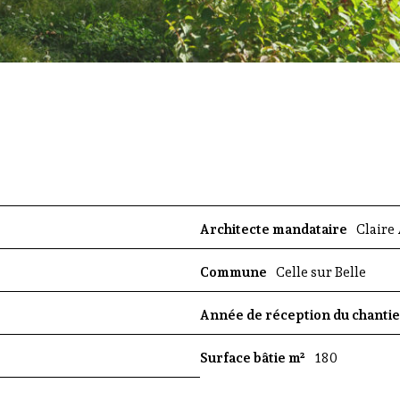
e
e
n
N
o
u
v
e
l
l
e
Architecte mandataire
Claire
A
q
u
Commune
Celle sur Belle
i
t
Année de réception du chanti
a
i
Surface bâtie m²
180
n
e