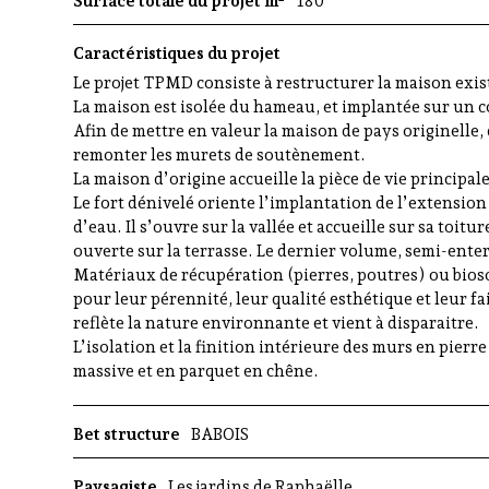
Surface totale du projet m²
180
Caractéristiques du projet
Le projet TPMD consiste à restructurer la maison exis
La maison est isolée du hameau, et implantée sur un co
Afin de mettre en valeur la maison de pays originelle,
remonter les murets de soutènement.
La maison d’origine accueille la pièce de vie principale
Le fort dénivelé oriente l’implantation de l’extension
d’eau. Il s’ouvre sur la vallée et accueille sur sa toitu
ouverte sur la terrasse. Le dernier volume, semi-ent
Matériaux de récupération (pierres, poutres) ou bios
pour leur pérennité, leur qualité esthétique et leur fai
reflète la nature environnante et vient à disparaitre.
L’isolation et la finition intérieure des murs en pier
massive et en parquet en chêne.
Bet structure
BABOIS
Paysagiste
Les jardins de Raphaëlle