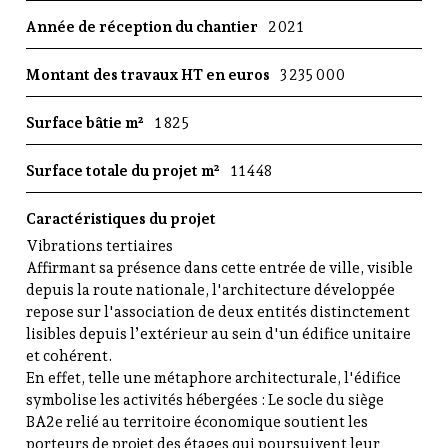
e
Année de réception du chantier
2021
e
n
Montant des travaux HT en euros
3 235 000
N
o
Surface bâtie m²
1 825
u
v
e
Surface totale du projet m²
11448
l
l
Caractéristiques du projet
e
Vibrations tertiaires
A
Affirmant sa présence dans cette entrée de ville, visible
q
depuis la route nationale, l'architecture développée
u
repose sur l'association de deux entités distinctement
i
lisibles depuis l’extérieur au sein d'un édifice unitaire
t
et cohérent.
a
En effet, telle une métaphore architecturale, l'édifice
i
symbolise les activités hébergées : Le socle du siège
n
BA2e relié au territoire économique soutient les
e
porteurs de projet des étages qui poursuivent leur