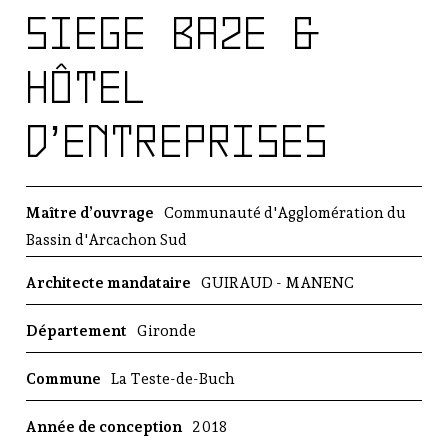
R
SIEGE BA2E &
é
g
i
HÔTEL
o
n
D’ENTREPRISES
a
l
d
'
Maître d’ouvrage
Communauté d'Agglomération du
A
Bassin d'Arcachon Sud
r
c
Architecte mandataire
GUIRAUD - MANENC
h
i
Département
Gironde
t
e
c
Commune
La Teste-de-Buch
t
u
Année de conception
2018
r