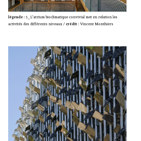
légende :
5_L’atrium bioclimatique convivial met en relation les
activités des différents niveaux /
crédit :
Vincent Monthiers