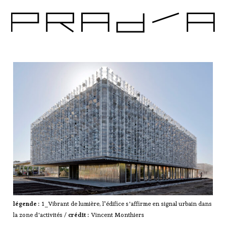
P
R
A
d
'
A
2
0
2
2
—
P
a
l
m
a
r
è
légende :
1_Vibrant de lumière, l’édifice s'affirme en signal urbain dans
s
la zone d'activités /
crédit :
Vincent Monthiers