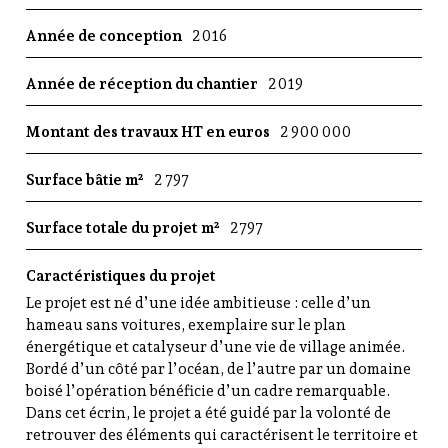
e
Année de conception
2016
e
n
N
Année de réception du chantier
2019
o
u
Montant des travaux HT en euros
2 900 000
v
e
Surface bâtie m²
2 797
l
l
Surface totale du projet m²
2797
e
A
Caractéristiques du projet
q
u
Le projet est né d’une idée ambitieuse : celle d’un
i
hameau sans voitures, exemplaire sur le plan
t
énergétique et catalyseur d’une vie de village animée.
a
Bordé d’un côté par l’océan, de l’autre par un domaine
i
boisé l’opération bénéficie d’un cadre remarquable.
n
Dans cet écrin, le projet a été guidé par la volonté de
e
retrouver des éléments qui caractérisent le territoire et