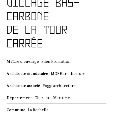
VILLAGE BAS-
R
é
g
CARBONE
i
o
DE LA TOUR
n
a
l
CARRÉE
d
'
A
r
Maître d’ouvrage
Eden Promotion
c
h
Architecte mandataire
MORE architecture
i
t
Architecte associé
Poggi architecture
e
c
Département
Charente-Maritime
t
u
Commune
La Rochelle
r