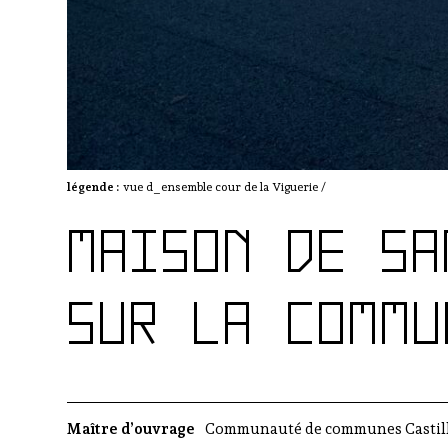
légende :
vue d_ensemble cour de la Viguerie /
MAISON DE SA
SUR LA COMMU
Maître d’ouvrage
Communauté de communes Castillo