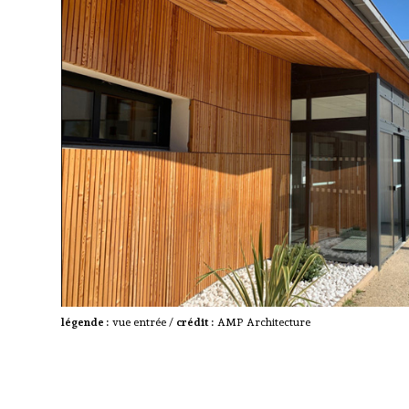
légende :
vue entrée /
crédit :
AMP Architecture