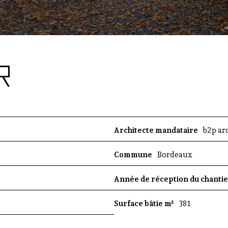
e
e
n
N
o
u
R
v
e
l
l
e
Architecte mandataire
b2p ar
A
q
Commune
Bordeaux
u
i
t
Année de réception du chanti
a
i
Surface bâtie m²
381
n
e