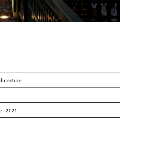
chitecture
er
2021