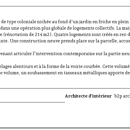
 de type coloniale nichée au fond d'un jardin en friche en ple
 dans une opération plus globale de logements collectifs. La mai
ne (rénovation de 214 m2). Quatre logements sont créés en rez-
tante. Une construction neuve prends place sur la parcelle, accu
venant articuler l’intervention contemporaine sur la partie neuv
lages alentours et à la forme de la voirie courbée. Cette volumét
r le volume, un soubassement en tasseaux métalliques apporte de
Architecte d’intérieur
b2p arc